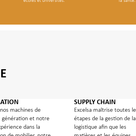
écoles et universités.
la santé.
RE
CATION
SUPPLY CHAIN
 nos machines de
Excelsa maîtrise toutes l
 génération et notre
étapes de la gestion de la
xpérience dans la
logistique afin que les
on de mobilier, notre
matières et les équipes