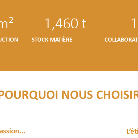
 m²
1,460
 t
1
UCTION
STOCK MATIÈRE
COLLABORAT
POURQUOI NOUS CHOISI
assion...
L’ét