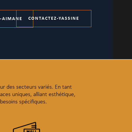
CONTACTEZ-YASSINE
Z-AIMANE
AIMANE
r des secteurs variés. En tant
ces uniques, alliant esthétique,
besoins spécifiques.